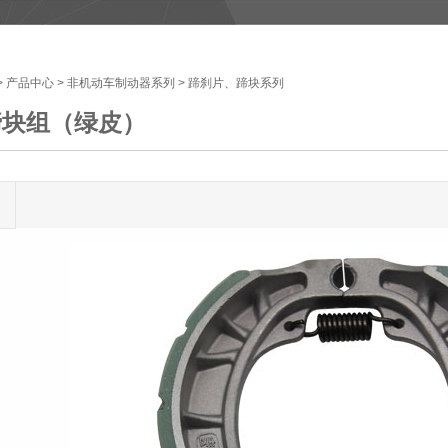
>
产品中心
>
非机动车制动器系列
>
蹄刹片、蹄块系列
蹄块组（绿皮）