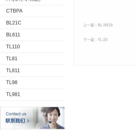
CTBPA
BL21C
上一篇：
BL-N618
BL611
下一篇：
TL-20
TL110
TL81
TL811
TL98
TL981